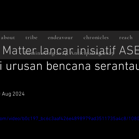
about
tribe
endeavour
chronicles
reach
Matter lancar inisiatif A
Reminiscing 2024, Anticipating 2025
 urusan bencana serantau
20 Aug 2024
ic.com/video/b0c197_bc6c3aaf426e4898979ad3511735a4c8/108