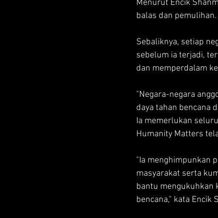
Menurut Encik Shanmu
balas dan pemulihan.
Sebaliknya, setiap n
sebelum ia terjadi, 
dan memperdalam ker
"Negara-negara anggo
daya tahan bencana di
Ia memerlukan seluru
Humanity Matters tel
"Ia menghimpunkan p
masyarakat serta kum
bantu mengukuhkan kap
bencana," kata Enci