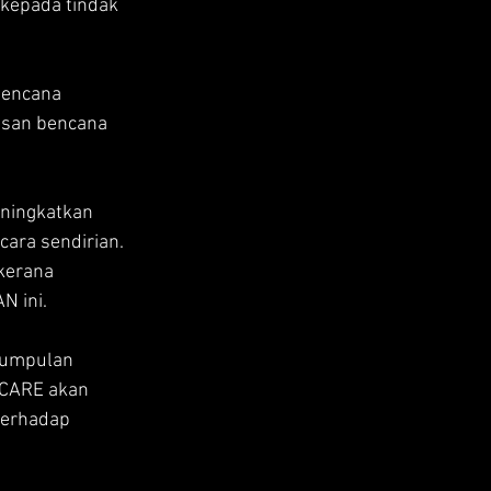
kepada tindak 
bencana 
usan bencana 
ningkatkan 
cara sendirian. 
kerana 
N ini.
kumpulan 
 CARE akan 
terhadap 