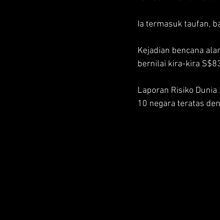
Ia termasuk taufan, b
Kejadian bencana ala
bernilai kira-kira S$8
Laporan Risiko Dunia
10 negara teratas deng