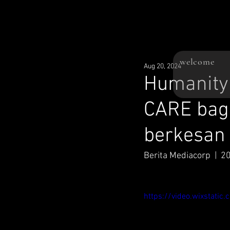
welcome
Aug 20, 2024
Humanity 
CARE bagi
berkesan
Berita Mediacorp  |  
https://video.wixstat