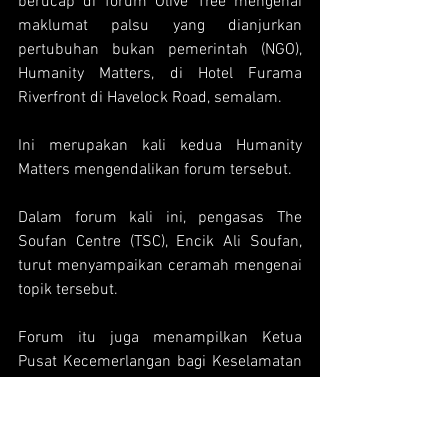
berucap di forum Olive Tree mengenai 
maklumat palsu yang dianjurkan 
pertubuhan bukan pemerintah (NGO), 
Humanity Matters, di Hotel Furama 
Riverfront di Havelock Road, semalam.
Ini merupakan kali kedua Humanity 
Matters mengendalikan forum tersebut.
Dalam forum kali ini, pengasas The 
Soufan Centre (TSC), Encik Ali Soufan, 
turut menyampaikan ceramah mengenai 
topik tersebut.
Forum itu juga menampilkan Ketua 
Pusat Kecemerlangan bagi Keselamatan 
Nasional (CENS), Dr Shashi Jayakumar, 
dan mantan diplomat, Encik Bilahari 
Kausikan, dalam satu panel untuk 