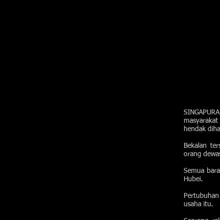
SINGAPURA: 
masyarakat 
hendak diha
Bekalan te
orang dewas
Semua baran
Hubei.
Pertubuhan 
usaha itu.