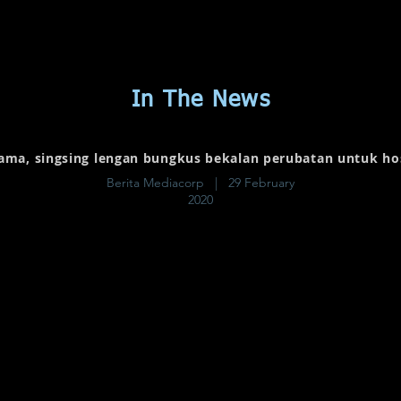
In The News
ama, singsing lengan bungkus bekalan perubatan untuk hos
Berita Mediacorp | 29 February
2020