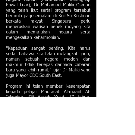
Ehwal Luar), Dr Mohamad Maliki Osman
yang telah ikut sertai program tersebut
bermula pagi semalam di Kuil Sri Krishnan
berkata rakyat Singapura perlu
meneruskan warisan nenek moyang kita
dalam memajukan negara serta
mengekalkan keharmonian.
"Kepaduan sangat penting. Kita harus
sedar bahawa kita telah melangkah jauh,
namun sebuah negara moden dan
makmur tidak terlepas daripada cabaran
baru yang lebih rumit," ujar Dr Maliki yang
juga Mayor CDC South East.
Program ini telah memberi kesempatan
kepada pelajar Madrasah Al-maarif Al-
Islamiah, Siti Aisyah Yusri, 17 tahun,
mengenali tentang budaya dan agama lain
yang terdapat di Singapura.
Mengulas tentang program tersebut,
beliau berkata: